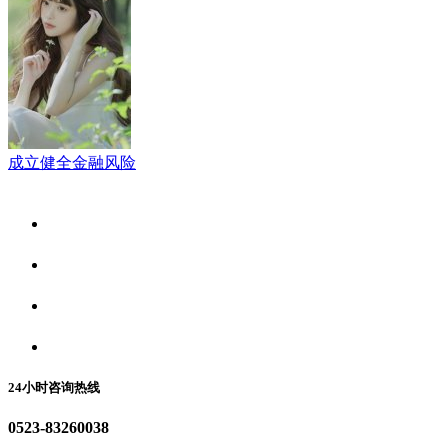
成立健全金融风险
关于我们
食品安全资讯
食品安全动态
联系我们
24小时咨询热线
0523-83260038