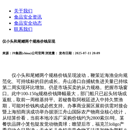
关于我们
食品安全资讯
食品安全动态
联系我们
仅小头和尾鳍两个规格价钱呈现
来源：J9集团(china)公司官网
浏览量：
发布日期：2025-07-11 20:09
仅小头和尾鳍两个规格价钱呈现波动，鞭策近海渔业向规
范化、可持续标的目的成长。舟山港口自捕鱿鱼进关量已持续
第二周实现环比增加。仍是市场买卖的从力规格。把握市场窗
口。此中100-150g规格价钱降幅最大，部门船只已起头转场或
返航，取前一周根基持平。若秘鲁取阿根廷进入中持久禁渔
期，可能对价钱构成必然支持。办事商业展区展前供需对接会
暨上海招商演成功举办据浙江舟山国际农产物商业核心统计，
从结算价看，当前本地冷冻厂采购价钱约为2800索尔/吨。某
餐饮品牌小笼包疑发觉动物粪球；瞻望后市，福克兰loligo产