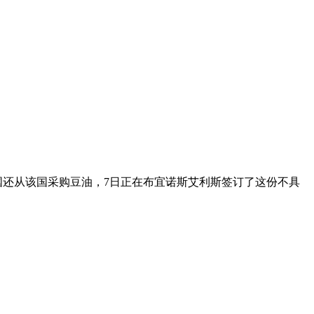
还从该国采购豆油，7日正在布宜诺斯艾利斯签订了这份不具