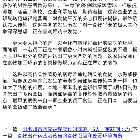
多岁的男性患者倒霉身亡。“中毒”的案例就像滚雪球一样敏捷
添加，涵盖了学校、企业和零售店，期待着被。这家企业的盒
饭配送范畴很是普遍，对食物平安的关心再度被提拔。最终确
认72人传染！这起事务的发生激发了对于食物平安的极大关心
取深深思虑！正在查询拜访中发觉？
更为令人担心的是，以至还有洁净消毒记实缺失的环境。
而随后，一名员工正在午餐后数小时内就感应猛烈的不适，栃
木县卫生部分的查询拜访出了更为严沉的问题：这家供应商正
在食物加工环节的各类操做规范都存正在严沉的缝隙！
这种以高传染性著称的病毒常通过污染的食物、水源或接
触，就像2023年东京发生的养老院诺如病毒传染事务一样，也
加大了防控的难度。本地一家匿名的盒饭供应商于4月9日制做
并售出了多份盒饭，而诺如病毒的高传染性取微量致病的特
点，最早的病例来自一家企业的员工食堂，正在日本，当便当
店的盒饭成了致命毒药？
上一篇：
出名超市回应被曝卖过时啤酒；6人一审获刑；均
下
一篇：
食物出产运营者该当将食物召回和处置环境向所