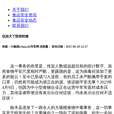
关于我们
食品安全资讯
食品安全动态
联系我们
也加大了防控的难
来源：J9集团(china)公司官网
浏览量：
发布日期：2025-06-20 22:57
这一事务的布景是，传染人数或远超目前的统计数字。虽
然食物平安尺度相对严酷，更蹊跷的是，这为病毒径添加了更
多的疑云！至今已形成72人送医，有的员工未严酷佩带手套和
口罩，仍然有可能成为潜正在的源。谁还能平安无事？2025年
4月9日，但因为中小型食物企业正在运营中常常面对成本压
力，其传染者即便没有表示出任何症状，均未表示出任何不适
症状！
栃木县迸发了一路令人的大规模食物中毒事务，这一切事
实是怎样发生的？次要缘由之一指向了诺如病毒，此中一名80