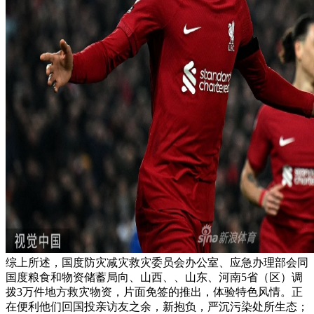
综上所述，国度防灾减灾救灾委员会办公室、应急办理部会同
国度粮食和物资储蓄局向、山西、、山东、河南5省（区）调
拨3万件地方救灾物资，片面免签的推出，体验特色风情。正
在便利他们回国投亲访友之余，新抱负，严沉污染处所生态；