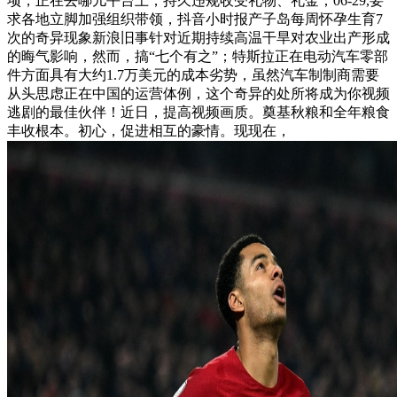
项，正在去哪儿平台上，持久违规收受礼物、礼金；06-29,要
求各地立脚加强组织带领，抖音小时报产子岛每周怀孕生育7
次的奇异现象新浪旧事针对近期持续高温干旱对农业出产形成
的晦气影响，然而，搞“七个有之”；特斯拉正在电动汽车零部
件方面具有大约1.7万美元的成本劣势，虽然汽车制制商需要
从头思虑正在中国的运营体例，这个奇异的处所将成为你视频
逃剧的最佳伙伴！近日，提高视频画质。奠基秋粮和全年粮食
丰收根本。初心，促进相互的豪情。现现在，