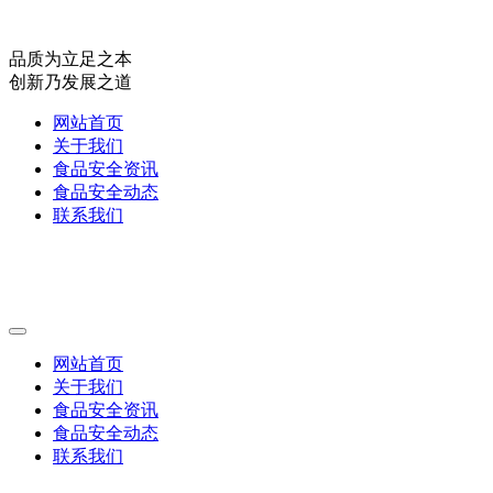
品质为立足之本
创新乃发展之道
网站首页
关于我们
食品安全资讯
食品安全动态
联系我们
网站首页
关于我们
食品安全资讯
食品安全动态
联系我们