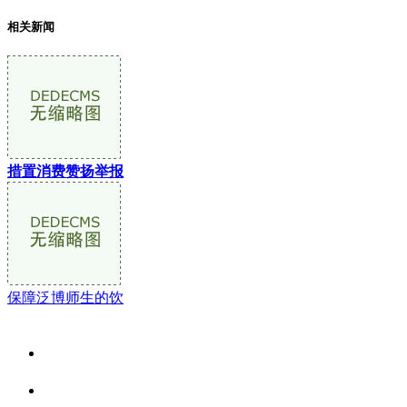
相关新闻
措置消费赞扬举报
保障泛博师生的饮
关于我们
食品安全资讯