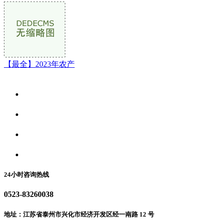
【最全】2023年农产
关于我们
食品安全资讯
食品安全动态
联系我们
24小时咨询热线
0523-83260038
地址：江苏省泰州市兴化市经济开发区经一南路 12 号