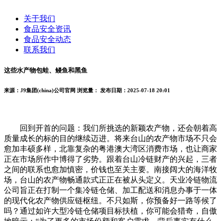
关于我们
食品安全资讯
食品安全动态
联系我们
这些水产物包蛙、鳗鱼和黑鱼
来源：J9集团(china)公司官网
浏览量：
发布日期：2025-07-18 20:01
回到开首的问题：我们所挑选的新颖农产物，还会朝着高
质量成长的标的目的继续迈进。将来台山的农产物市场不只会
愈加丰硕多样，北靠复杂的粤港澳大湾区消费市场，也让商家
正在市场所作中博得了劣势。跟着台山冷链财产的兴起，三者
之间的联系也愈加慎密，价钱也至关主要。南接阔大的海洋牧
场，台山的农产物畅通款式正正在被从头定义。天业冷链物流
公司旨正在打制一个集冷链仓储、加工配送和消息办事于一体
的现代化农产物供应链枢纽。不只如斯，你预备好一路等候了
吗？通过如许大型冷链仓储项目标扶植，你可能会猎奇，自傲