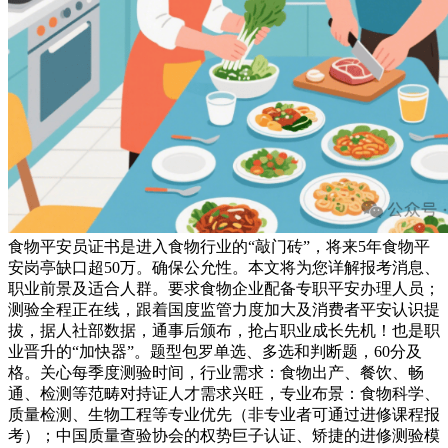
食物平安员证书是进入食物行业的“敲门砖”，将来5年食物平
安岗亭缺口超50万。确保公允性。本文将为您详解报考消息、
职业前景及适合人群。要求食物企业配备专职平安办理人员；
测验全程正在线，跟着国度监管力度加大及消费者平安认识提
拔，据人社部数据，通事后颁布，抢占职业成长先机！也是职
业晋升的“加快器”。题型包罗单选、多选和判断题，60分及
格。关心每季度测验时间，行业需求：食物出产、餐饮、畅
通、检测等范畴对持证人才需求兴旺，专业布景：食物科学、
质量检测、生物工程等专业优先（非专业者可通过进修课程报
考）；中国质量查验协会的权势巨子认证、矫捷的进修测验模