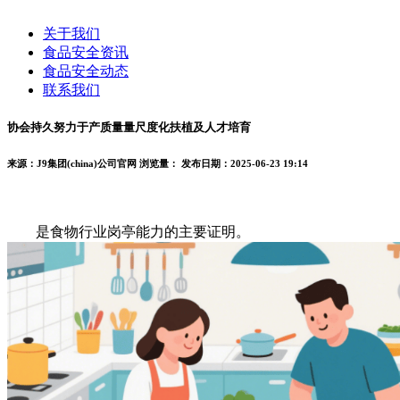
关于我们
食品安全资讯
食品安全动态
联系我们
协会持久努力于产质量量尺度化扶植及人才培育
来源：J9集团(china)公司官网
浏览量：
发布日期：2025-06-23 19:14
是食物行业岗亭能力的主要证明。