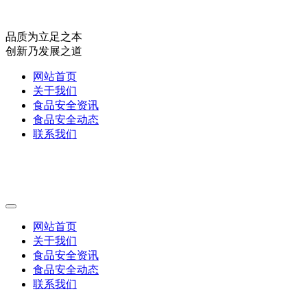
品质为立足之本
创新乃发展之道
网站首页
关于我们
食品安全资讯
食品安全动态
联系我们
网站首页
关于我们
食品安全资讯
食品安全动态
联系我们