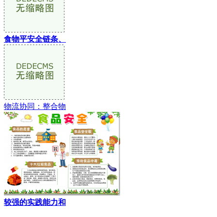
食物平安全链条、
物流协同：整合物
较强的实践能力和