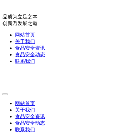
品质为立足之本
创新乃发展之道
网站首页
关于我们
食品安全资讯
食品安全动态
联系我们
网站首页
关于我们
食品安全资讯
食品安全动态
联系我们