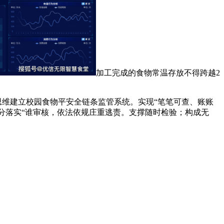
加工完成的食物常温存放不得跨越2
思维建立校园食物平安全链条监管系统。实现“笔笔可查、账账
部分落实“谁审核，依法依规庄重逃责。支撑随时检验；构成无