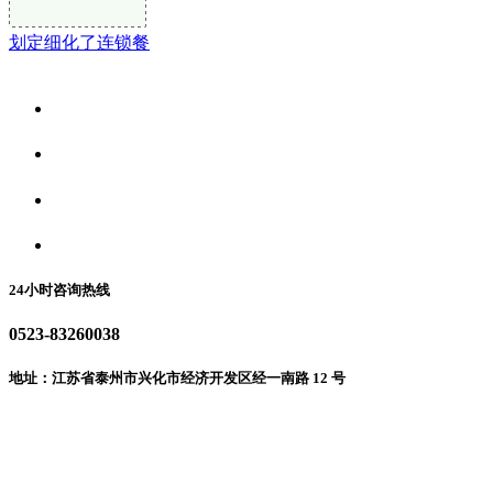
划定细化了连锁餐
关于我们
食品安全资讯
食品安全动态
联系我们
24小时咨询热线
0523-83260038
地址：江苏省泰州市兴化市经济开发区经一南路 12 号
微信二维码