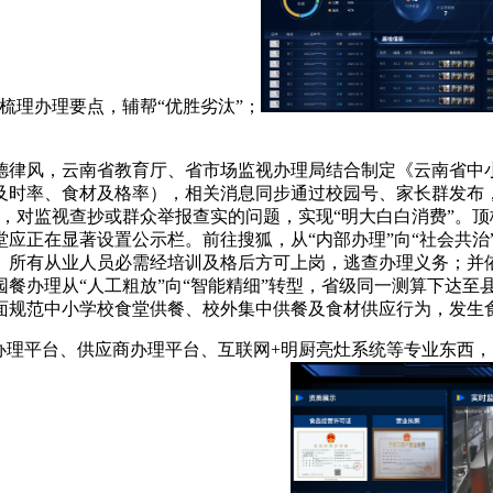
理办理要点，辅帮“优胜劣汰”；
风，云南省教育厅、省市场监视办理局结合制定《云南省中小
及时率、食材及格率），相关消息同步通过校园号、家长群发布，
，对监视查抄或群众举报查实的问题，实现“明大白白消费”。
正在显著设置公示栏。前往搜狐，从“内部办理”向“社会共治”
。所有从业人员必需经培训及格后方可上岗，逃查办理义务；并
餐办理从“人工粗放”向“智能精细”转型，省级同一测算下达至
面规范中小学校食堂供餐、校外集中供餐及食材供应行为，发生
理平台、供应商办理平台、互联网+明厨亮灶系统等专业东西，