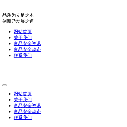
品质为立足之本
创新乃发展之道
网站首页
关于我们
食品安全资讯
食品安全动态
联系我们
网站首页
关于我们
食品安全资讯
食品安全动态
联系我们