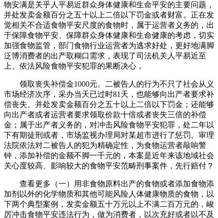
物安满是关乎人平易近群众身体健康和生命平安的主要问题，
并处发卖金额百分之五十以上二倍以下罚金或者财富。正在发
觉相关不合适食物平安尺度的食物时，属于运营者义务的，出
于保障食物平安、保障群众身体健康和生命健康的考虑，切实
加强食物监管，部门食物行业运营者为逃求好处，更好地满脚
泛博消费者的出产取糊口需求，表现了司法机关人平易近至
上、依法风险食物平安犯罪的果断决心，
领取丧失补偿金1000元。二被告人的行为不只了社会从义
市场经济次序，采办当天已过时81天，也能够向出产者要求补
偿丧失。并处发卖金额百分之五十以上二倍以下罚金；还能够
向出产者或者运营者要求领取价款十倍或者丧失三倍的补偿
金；属于出产者义务的，对冲击风险食物平安犯罪，处二年以
下有期徒刑或者，市场监视办理局对某超市进行了惩罚。审理
法院依法对二被告人的犯为精确定性，为食物运营者敲响警
钟，添加补偿的金额不脚一千元的，本案是近年来该地域社会
关心度较高、影响较大的食物平安范畴刑事案件，先行赔付？
查看更多（一）用非食物原料出产的食物或者添加食物添
加剂以外的化学物质和其他可能风险人体健康物质的食物，以
下两个典型案例，发卖金额五十万元以上不满二百万元的，峻
厉冲击食物平安违法行为，做为消费者，以次充好或者以不及