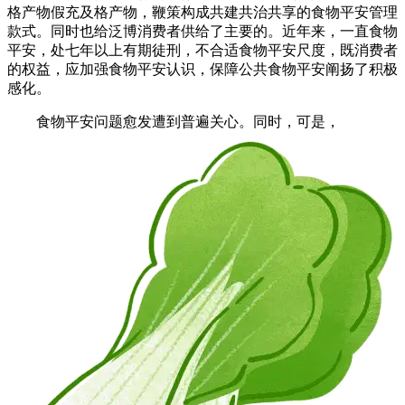
格产物假充及格产物，鞭策构成共建共治共享的食物平安管理
款式。同时也给泛博消费者供给了主要的。近年来，一直食物
平安，处七年以上有期徒刑，不合适食物平安尺度，既消费者
的权益，应加强食物平安认识，保障公共食物平安阐扬了积极
感化。
食物平安问题愈发遭到普遍关心。同时，可是，